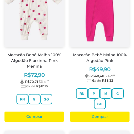
Macacão Bebê Malha 100%
Macacão Bebê Malha 100%
Algodão Florzinha Pink
Algodão Pink
Menina
R$
49,90
R$
72,90
R$
48,40
3
% off
6
x de
R$
8,32
R$
70,71
3
% off
6
x de
R$
12,15
RN
P
M
G
RN
G
GG
GG
Comprar
Comprar