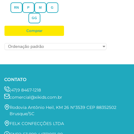
RN
P
M
G
GG
Comprar
CONTATO
(47)9 8467-1218
comercial@xikids.com.br
Rodovia Antônio Heil, KM 26 N°3539 CEP 88352502
Brusque/SC
FELK CONFECÇÕES LTDA