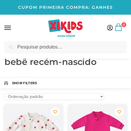
CUPOM PRIMEIRA COMPRA: GANHE5
0
Pesquisar
Início
Produtos marcados com a tag “bebê recém-nascido”
/
bebê recém-nascido
SHOW FILTERS