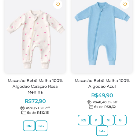
Macacão Bebê Malha 100%
Macacão Bebê Malha 100%
Algodão Coração Rosa
Algodão Azul
Menina
R$
49,90
R$
72,90
R$
48,40
3
% off
6
x de
R$
8,32
R$
70,71
3
% off
6
x de
R$
12,15
RN
P
M
G
RN
GG
GG