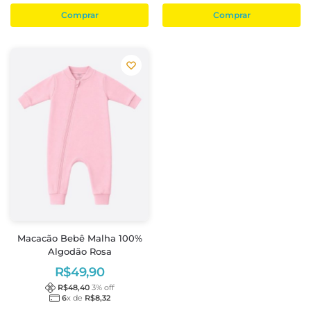
Comprar
Comprar
Macacão Bebê Malha 100%
Algodão Rosa
R$
49,90
R$
48,40
3
% off
6
x de
R$
8,32